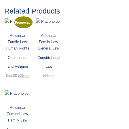
Related Products
Promoção!
Adicionar
Adicionar
Family Law
,
Family Law
,
Human Rights
General Law
Conscience
Constitutional
and Religion
Law
O
O
£
55.00
£
35.00
£
85.00
preço
preço
original
atual
era:
é:
£55.00.
£35.00.
Adicionar
Criminal Law
,
Family Law