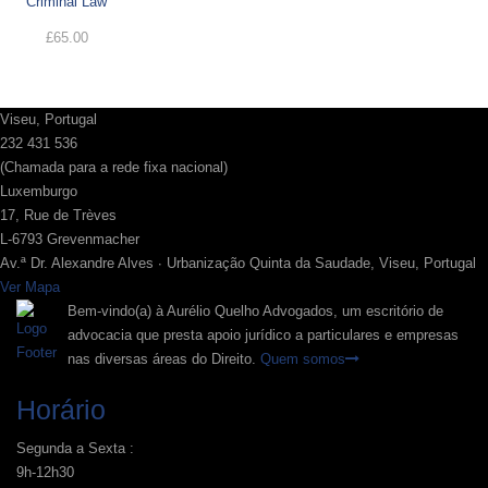
Criminal Law
£
65.00
Viseu, Portugal
232 431 536
(Chamada para a rede fixa nacional)
Luxemburgo
17, Rue de Trèves
L-6793 Grevenmacher
Av.ª Dr. Alexandre Alves ∙ Urbanização Quinta da Saudade, Viseu, Portugal
Ver Mapa
Bem-vindo(a) à Aurélio Quelho Advogados, um escritório de
advocacia que presta apoio jurídico a particulares e empresas
nas diversas áreas do Direito.
Quem somos
Horário
Segunda a Sexta :
9h-12h30