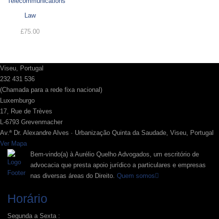
Telecommunications
Law
£
75.00
Viseu, Portugal
232 431 536
(Chamada para a rede fixa nacional)
Luxemburgo
17, Rue de Trèves
L-6793 Grevenmacher
Av.ª Dr. Alexandre Alves ∙ Urbanização Quinta da Saudade, Viseu, Portugal
Ver Mapa
Bem-vindo(a) à Aurélio Quelho Advogados, um escritório de
advocacia que presta apoio jurídico a particulares e empresas
nas diversas áreas do Direito.
Quem somos
Horário
Segunda a Sexta :