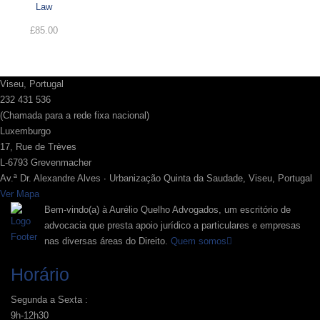
Law
£
85.00
Viseu, Portugal
232 431 536
(Chamada para a rede fixa nacional)
Luxemburgo
17, Rue de Trèves
L-6793 Grevenmacher
Av.ª Dr. Alexandre Alves ∙ Urbanização Quinta da Saudade, Viseu, Portugal
Ver Mapa
Bem-vindo(a) à Aurélio Quelho Advogados, um escritório de
advocacia que presta apoio jurídico a particulares e empresas
nas diversas áreas do Direito.
Quem somos
Horário
Segunda a Sexta :
9h-12h30